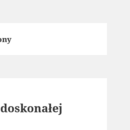
ony
 doskonałej