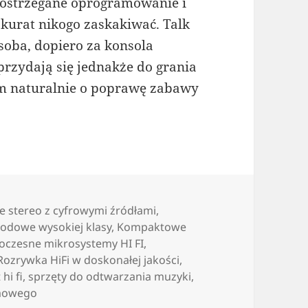
dostrzegane oprogramowanie i
akurat nikogo zaskakiwać. Talk
osoba, dopiero za konsola
 przydają się jednakże do grania
am naturalnie o poprawę zabawy
ie stereo z cyfrowymi źródłami
,
wodowe wysokiej klasy
,
Kompaktowe
czesne mikrosystemy HI FI
,
Rozrywka HiFi w doskonałej jakości
,
 hi fi
,
sprzęty do odtwarzania muzyki
,
omowego