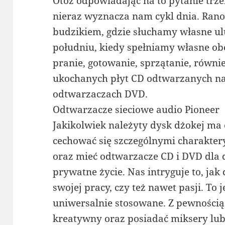
Otóż odpowiadając na to pytanie trz
nieraz wyznacza nam cykl dnia. Rano
budzikiem, gdzie słuchamy własne u
południu, kiedy spełniamy własne o
pranie, gotowanie, sprzątanie, równ
ukochanych płyt CD odtwarzanych na
odtwarzaczach DVD.
Odtwarzacze sieciowe audio Pioneer
Jakikolwiek należyty dysk dżokej ma
cechować się szczególnymi charakte
oraz mieć odtwarzacze CD i DVD dla d
prywatne życie. Nas intryguje to, jak
swojej pracy, czy też nawet pasji. To
uniwersalnie stosowane. Z pewności
kreatywny oraz posiadać miksery lub