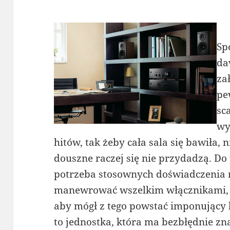
Sp
da
za
pe
sc
wy
hitów, tak żeby cała sala się bawiła, 
douszne raczej się nie przydadzą. Do
potrzeba stosownych doświadczenia m
manewrować wszelkim włącznikami, p
aby mógł z tego powstać imponujący 
to jednostka, która ma bezbłędnie zn