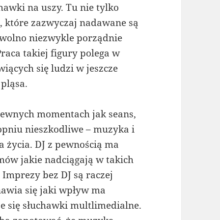
hawki na uszy. Tu nie tylko
, które zazwyczaj nadawane są
e wolno niezwykle porządnie
ca takiej figury polega w
ących się ludzi w jeszcze
 pląsa.
pewnych momentach jak seans,
opniu nieszkodliwe – muzyka i
ta życia. DJ z pewnością ma
ów jakie nadciągają w takich
 Imprezy bez DJ są raczej
nawia się jaki wpływ ma
je się słuchawki multlimedialne.