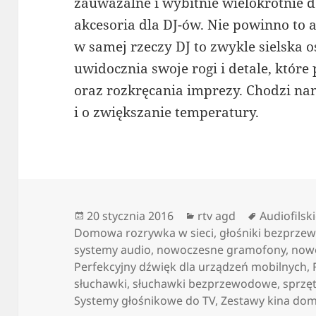
zauważalne i wybitnie wielokrotnie 
akcesoria dla DJ-ów. Nie powinno to 
w samej rzeczy DJ to zwykle sielska 
uwidocznia swoje rogi i detale, które
oraz rozkręcania imprezy. Chodzi n
i o zwiększanie temperatury.
Data
Kategorie
Tagi
20 stycznia 2016
rtv agd
Audiofilsk
publikacji
Domowa rozrywka w sieci
,
głośniki bezprze
systemy audio
,
nowoczesne gramofony
,
nowo
Perfekcyjny dźwięk dla urządzeń mobilnych
,
słuchawki
,
słuchawki bezprzewodowe
,
sprzęt
Systemy głośnikowe do TV
,
Zestawy kina d