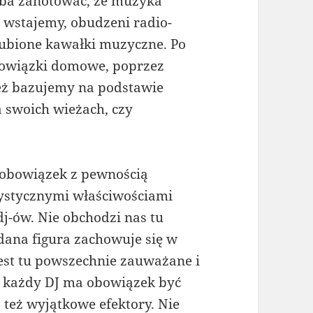
eba zanotować, że muzyka
 wstajemy, obudzeni radio-
lubione kawałki muzyczne. Po
bowiązki domowe, poprzez
ież bazujemy na podstawie
 swoich wieżach, czy
 obowiązek z pewnością
rystycznymi właściwościami
j-ów. Nie obchodzi nas tu
 dana figura zachowuje się w
 jest tu powszechnie zauważane i
ą każdy DJ ma obowiązek być
 też wyjątkowe efektory. Nie