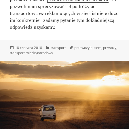
pozwoli nam sprecyzować cel podróży bo
transportowców reklamujących w sieci istnieje dużo
im konkretniej zadamy pytanie tym dokładniejszą
odpowiedź uzyskamy.
Data
Kategorie
Tagi
18 czerwca 2018
transport
przewozy busem
,
przwozy
,
publikacji
transport miedzynarodowy