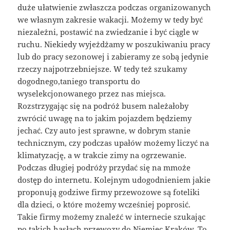
duże ułatwienie zwłaszcza podczas organizowanych
we własnym zakresie wakacji. Możemy w tedy być
niezależni, postawić na zwiedzanie i być ciągle w
ruchu. Niekiedy wyjeżdżamy w poszukiwaniu pracy
lub do pracy sezonowej i zabieramy ze sobą jedynie
rzeczy najpotrzebniejsze. W tedy też szukamy
dogodnego,taniego transportu do
wyselekcjonowanego przez nas miejsca.
Rozstrzygając się na podróż busem należałoby
zwrócić uwagę na to jakim pojazdem będziemy
jechać. Czy auto jest sprawne, w dobrym stanie
technicznym, czy podczas upałów możemy liczyć na
klimatyzację, a w trakcie zimy na ogrzewanie.
Podczas długiej podróży przydać się na mmoże
dostęp do internetu. Kolejnym udogodnieniem jakie
proponują godziwe firmy przewozowe są foteliki
dla dzieci, o które możemy wcześniej poprosić.
Takie firmy możemy znaleźć w internecie szukając
po takich hasłach
przewozy do Niemiec Kraków
. To