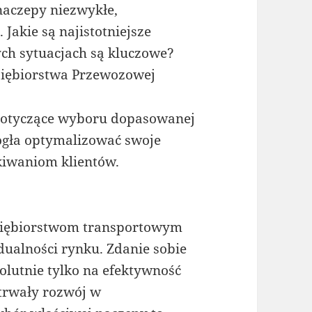
naczepy niezwykłe,
Jakie są najistotniejsze
ych sytuacjach są kluczowe?
siębiorstwa Przewozowej
dotyczące wyboru dopasowanej
ogła optymalizować swoje
ekiwaniom klientów.
dsiębiorstwom transportowym
dualności rynku. Zdanie sobie
lutnie tylko na efektywność
 trwały rozwój w