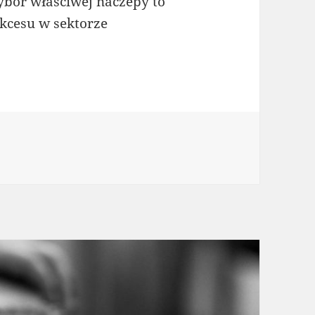
ybór właściwej naczepy to
kcesu w sektorze