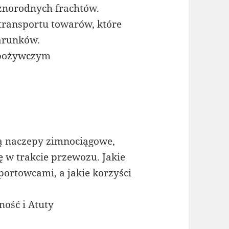
żnorodnych frachtów.
 transportu towarów, które
arunków.
Spożywczym
ą naczepy zimnociągowe,
 w trakcie przewozu. Jakie
ortowcami, a jakie korzyści
ość i Atuty