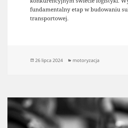
konkurencyjnym świecie logistyki. W
fundamentalny etap w budowaniu su
transportowej.
Data
Kategorie
26 lipca 2024
motoryzacja
publikacji