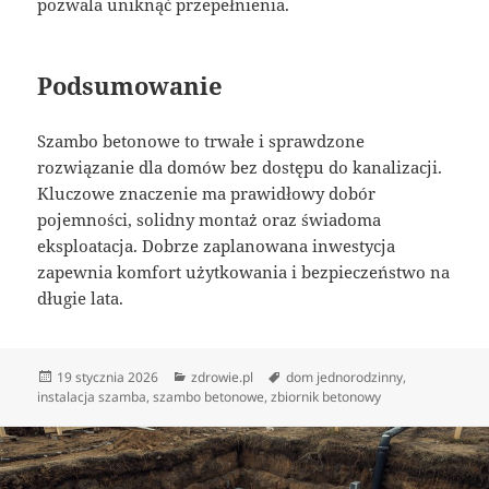
pozwala uniknąć przepełnienia.
Podsumowanie
Szambo betonowe to trwałe i sprawdzone
rozwiązanie dla domów bez dostępu do kanalizacji.
Kluczowe znaczenie ma prawidłowy dobór
pojemności, solidny montaż oraz świadoma
eksploatacja. Dobrze zaplanowana inwestycja
zapewnia komfort użytkowania i bezpieczeństwo na
długie lata.
Data
Kategorie
Tagi
19 stycznia 2026
zdrowie.pl
dom jednorodzinny
,
publikacji
instalacja szamba
,
szambo betonowe
,
zbiornik betonowy