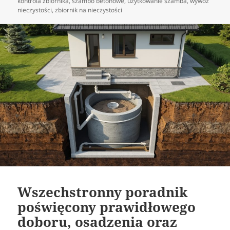
kontrola zbiornika
,
szambo betonowe
,
użytkowanie szamba
,
wywóz
nieczystości
,
zbiornik na nieczystości
Wszechstronny poradnik
poświęcony prawidłowego
doboru, osadzenia oraz