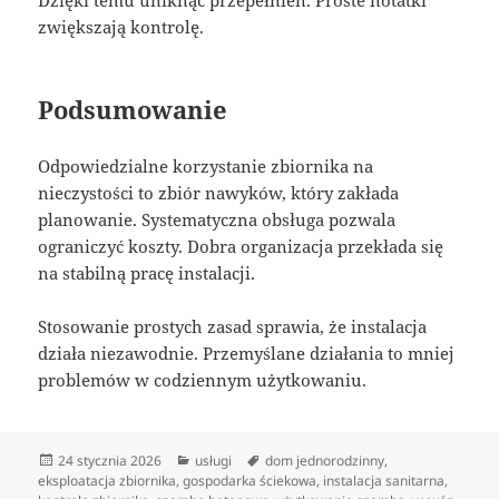
Dzięki temu uniknąć przepełnień. Proste notatki
zwiększają kontrolę.
Podsumowanie
Odpowiedzialne korzystanie zbiornika na
nieczystości to zbiór nawyków, który zakłada
planowanie. Systematyczna obsługa pozwala
ograniczyć koszty. Dobra organizacja przekłada się
na stabilną pracę instalacji.
Stosowanie prostych zasad sprawia, że instalacja
działa niezawodnie. Przemyślane działania to mniej
problemów w codziennym użytkowaniu.
Data
Kategorie
Tagi
24 stycznia 2026
usługi
dom jednorodzinny
,
publikacji
eksploatacja zbiornika
,
gospodarka ściekowa
,
instalacja sanitarna
,