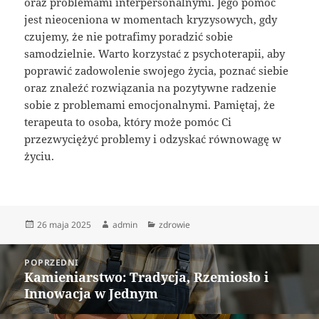
oraz problemami interpersonalnymi. Jego pomoc
jest nieoceniona w momentach kryzysowych, gdy
czujemy, że nie potrafimy poradzić sobie
samodzielnie. Warto korzystać z psychoterapii, aby
poprawić zadowolenie swojego życia, poznać siebie
oraz znaleźć rozwiązania na pozytywne radzenie
sobie z problemami emocjonalnymi. Pamiętaj, że
terapeuta to osoba, który może pomóc Ci
przezwyciężyć problemy i odzyskać równowagę w
życiu.
Data
Autor
Kategorie
26 maja 2025
admin
zdrowie
publikacji
Nawigacja
POPRZEDNI
wpisu
Kamieniarstwo: Tradycja, Rzemiosło i
Poprzedni
Innowacja w Jednym
wpis: